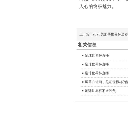
人心的终极魅力。
上一篇
2026美加墨世界杯全
相关信息
足球世界杯直播
足球世界杯直播
足球世界杯直播
屏幕方寸间，见证世界杯的
足球世界杯不止胜负