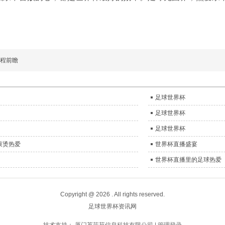
赛程前瞻
足球世界杯
足球世界杯
足球世界杯
滚烫热爱
​世界杯直播盛宴
​世界杯直播里的足球热爱
Copyright @
2026
. All rights reserved.
足球世界杯资讯网