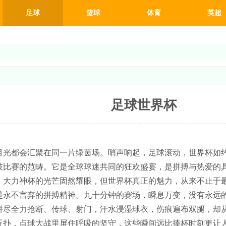
足球
篮球
体育
英超
足球世界杯
目光都会汇聚在同一片绿茵场。哨声响起，足球滚动，世界杯如
技比赛的范畴。它是全球球迷共同的狂欢盛宴，是拼搏与热爱的
。大力神杯的光芒固然耀眼，但世界杯真正的魅力，从来不止于
是永不言弃的拼搏精神。九十分钟的赛场，瞬息万变，没有永远
拼尽全力抢断、传球、射门，汗水浸湿球衣，伤痕遍布双腿，却
反扑，点球大战里屏住呼吸的坚守，这些瞬间远比捧杯时刻更让