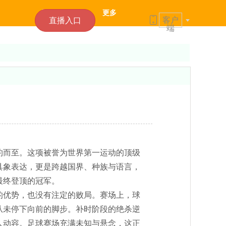
西甲
更多
客户
直播入口
端
约而至。这项被誉为世界第一运动的顶级
具象表达，更是跨越国界、种族与语言，
最终登顶的冠军。
的优势，也没有注定的败局。赛场上，球
从未停下向前的脚步。补时阶段的绝杀逆
人动容。足球赛场充满未知与悬念，这正