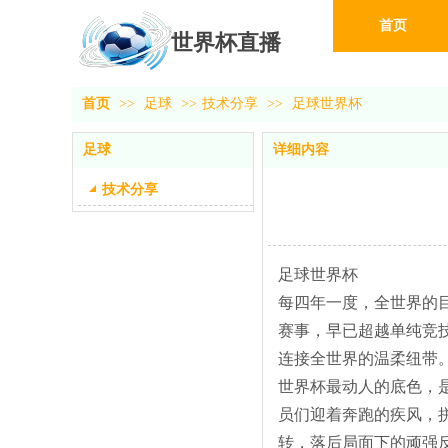
首页
世界杯直播
首页
>>
足球
>>
技术分享
>>
足球世界杯
足球
详细内容
技术分享
足球世界杯
每四年一度，全世界的
赛事，早已超越单纯竞
连接全世界的温柔纽带
世界杯最动人的底色，
员们迎着奔跑的疾风，
转，落后局面下的顽强