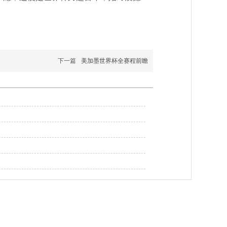
下一篇
​美加墨世界杯全赛程前瞻