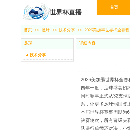
首页
世界杯直播
首页
>>
足球
>>
技术分享
>>
2026美加墨世界杯全赛
足球
详细内容
技术分享
2026美加墨世界杯全赛
四年一度，足球盛宴如
同时赛事正式从32支球
系，让更多足球弱国登
本届世界杯赛事周期为6
决赛轮次，所有晋级决赛
队进行单循环对决，小组