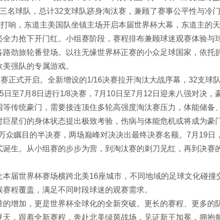
第三名球队，总计32支球队跻身淘汰赛，兼顾了赛事公平性与冷
正式打响，东道主美国队坐镇主场开启本届世界杯大幕，东道主的
必全力抢下开门红。小组赛阶段，赛程排布兼顾球迷观赛体验与
各路劲旅轮番登场。以往无缘世界杯正赛的小众足球国家，依托
欧美强队的专属游戏。
汰赛正式开启。全新增设的1/16决赛拉开淘汰大战序幕，32支
5日至7月8日进行1/8决赛，7月10日至7月12日迎来八强对
国等传统豪门，需要接连顶住多轮高强度淘汰赛压力，体能储备
对巨星们的身体状态提出极致考验，伤病与体能危机或将成为豪
迎来万众瞩目的半决赛，两场巅峰对决决出最终决赛名额。7月19
式诞生。从小组赛的步步为营，到淘汰赛的刺刀见红，再到决赛
让本届世界杯赛场横跨北美16座城市，不同地域的足球文化碰撞
候赛程覆盖，满足不同时段球迷的观赛需求。
量的增加，更是世界杯全球化的全新突破。更长的赛程、更多的
夏天，跟着全新赛程，奔赴北美绿茵战场，见证新王加冕，拥抱