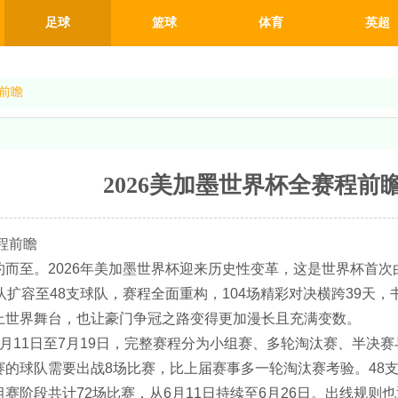
足球
篮球
体育
英超
程前瞻
2026美加墨世界杯全赛程前
程前瞻
约而至。2026年美加墨世界杯迎来历史性变革，这是世界杯首
队扩容至48支球队，赛程全面重构，104场精彩对决横跨39天
上世界舞台，也让豪门争冠之路变得更加漫长且充满变数。
月11日至7月19日，完整赛程分为小组赛、多轮淘汰赛、半决赛
的球队需要出战8场比赛，比上届赛事多一轮淘汰赛考验。48支
赛阶段共计72场比赛，从6月11日持续至6月26日。出线规则